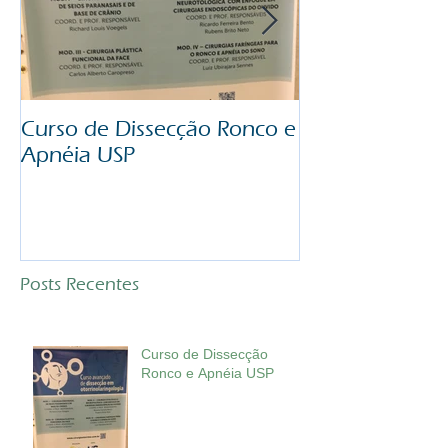
Curso de Dissecção Ronco e
Congresso Am
Apnéia USP
Otorrinolaring
Posts Recentes
Curso de Dissecção
Ronco e Apnéia USP