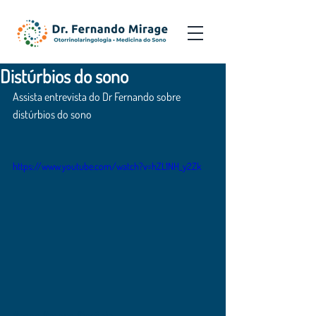
Distúrbios do sono
Assista entrevista do Dr Fernando sobre 
distúrbios do sono
https://www.youtube.com/watch?v=hZL1NH_y2Zk
#sono
#ronco
#insônia